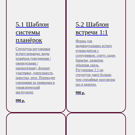
5.1 Шаблон
5.2 Шаблон
системы
встречи 1:1
планёрок
Форма для
индивидуальных встреч
Структура регулярных
руководителя с
встреч команды: виды
сотрудником: статус задач,
планёрок (ежедневная /
барьеры, развитие,
еженедельная /
обратная связь.
ежемесячная), формат,
Регулярные 1:1 по
участники, длительность,
структуре дают больше,
повестка, итог. Переводит
чем стихийные разговоры
совещания из привычки в
раз в квартал.
управленческий
инструмент.
990
р.
990
р.