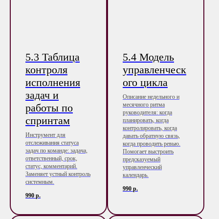
5.3 Таблица
5.4 Модель
контроля
управленческ
исполнения
ого цикла
задач и
Описание недельного и
месячного ритма
работы по
руководителя: когда
спринтам
планировать, когда
контролировать, когда
Инструмент для
давать обратную связь,
отслеживания статуса
когда проводить ревью.
задач по команде: задача,
Помогает выстроить
ответственный, срок,
предсказуемый
статус, комментарий.
управленческий
Заменяет устный контроль
календарь.
системным.
990
р.
990
р.