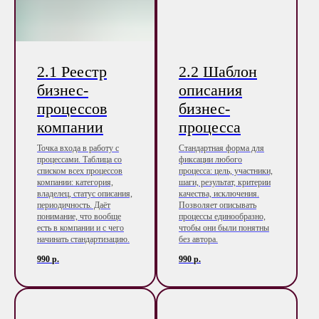
2.1 Реестр
2.2 Шаблон
бизнес-
описания
процессов
бизнес-
компании
процесса
Точка входа в работу с
Стандартная форма для
процессами. Таблица со
фиксации любого
списком всех процессов
процесса: цель, участники,
компании: категория,
шаги, результат, критерии
владелец, статус описания,
качества, исключения.
периодичность. Даёт
Позволяет описывать
понимание, что вообще
процессы единообразно,
есть в компании и с чего
чтобы они были понятны
начинать стандартизацию.
без автора.
990
р.
990
р.