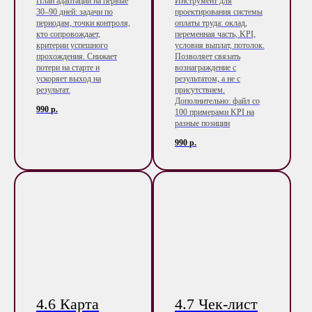
План адаптации на первые
Инструмент для
30–90 дней: задачи по
проектирования системы
периодам, точки контроля,
оплаты труда: оклад,
кто сопровождает,
переменная часть, KPI,
критерии успешного
условия выплат, потолок.
прохождения. Снижает
Позволяет связать
потери на старте и
вознаграждение с
ускоряет выход на
результатом, а не с
результат.
присутствием.
Дополнительно: файл со
990
р.
100 примерами KPI на
разные позиции
990
р.
4.6 Карта
4.7 Чек-лист