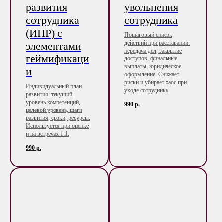
развития
увольнения
сотрудника
сотрудника
(ИПР) с
Пошаговый список
действий при расставании:
элементами
передача дел, закрытие
геймификаци
доступов, финальные
выплаты, юридическое
и
оформление. Снижает
риски и убирает хаос при
Индивидуальный план
уходе сотрудника.
развития: текущий
уровень компетенций,
990
р.
целевой уровень, шаги
развития, сроки, ресурсы.
Используется при оценке
и на встречах 1:1.
990
р.