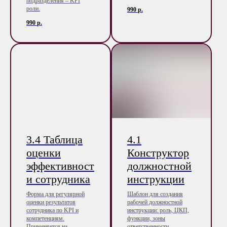
подразделения – KPI
роли.
990
р.
990
р.
3.4 Таблица
4.1
оценки
Конструктор
эффективност
должностной
и сотрудника
инструкции
Форма для регулярной
Шаблон для создания
оценки результатов
рабочей должностной
сотрудника по KPI и
инструкции: роль, ЦКП,
компетенциям.
функции, зоны
Применяется на
ответственности,