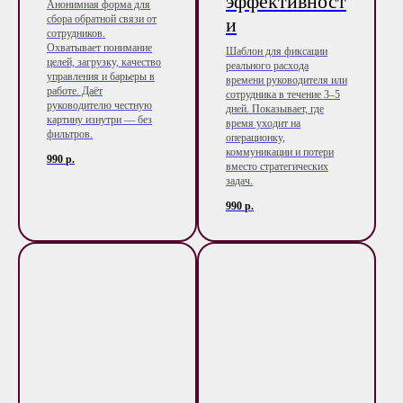
эффективност
Анонимная форма для
сбора обратной связи от
и
сотрудников.
Охватывает понимание
Шаблон для фиксации
целей, загрузку, качество
реального расхода
управления и барьеры в
времени руководителя или
работе. Даёт
сотрудника в течение 3–5
руководителю честную
дней. Показывает, где
картину изнутри — без
время уходит на
фильтров.
операционку,
коммуникации и потери
990
р.
вместо стратегических
задач.
990
р.