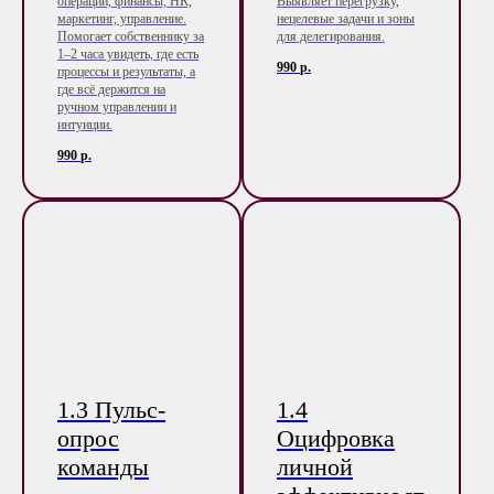
операции, финансы, HR,
Выявляет перегрузку,
маркетинг, управление.
нецелевые задачи и зоны
Помогает собственнику за
для делегирования.
1–2 часа увидеть, где есть
990
р.
процессы и результаты, а
где всё держится на
ручном управлении и
интуиции.
990
р.
1.3 Пульс-
1.4
опрос
Оцифровка
команды
личной