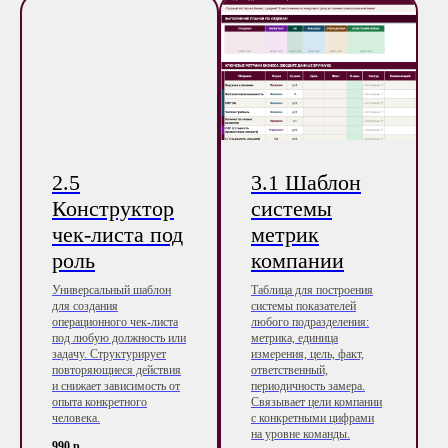
2.5
3.1 Шаблон
Конструктор
системы
чек-листа под
метрик
роль
компании
Универсальный шаблон
Таблица для построения
для создания
системы показателей
операционного чек-листа
любого подразделения:
под любую должность или
метрика, единица
задачу. Структурирует
измерения, цель, факт,
повторяющиеся действия
ответственный,
и снижает зависимость от
периодичность замера.
опыта конкретного
Связывает цели компании
человека.
с конкретными цифрами
на уровне команды.
990
р.