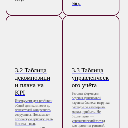
990
р.
3.2 Таблица
3.3 Таблица
декомпозици
управленческ
и плана на
ого учёта
KPI
Базовая форма для
ведения финансовой
Инструмент для разбивки
картины бизнеса: выручка,
общей цели компании до
расходы по категориям,
показателей конкретного
маржа, прибыль. Не
сотрудника. Показывает
бухгалтерия —
логическую цепочку: цель
управленческий взгляд
бизнеса – цель
для принятия решений.