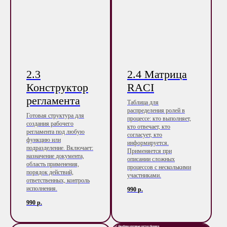
2.3
2.4 Матрица
Конструктор
RACI
регламента
Таблица для
распределения ролей в
Готовая структура для
процессе: кто выполняет,
создания рабочего
кто отвечает, кто
регламента под любую
согласует, кто
функцию или
информируется.
подразделение. Включает:
Применяется при
назначение документа,
описании сложных
область применения,
процессов с несколькими
порядок действий,
участниками.
ответственных, контроль
исполнения.
990
р.
990
р.