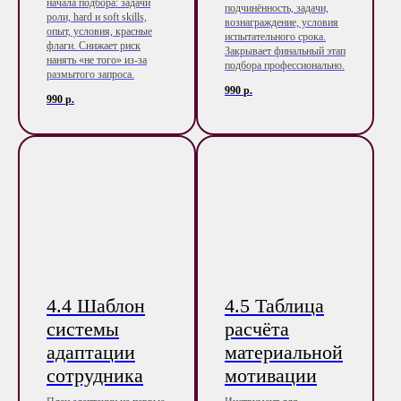
начала подбора: задачи
подчинённость, задачи,
роли, hard и soft skills,
вознаграждение, условия
опыт, условия, красные
испытательного срока.
флаги. Снижает риск
Закрывает финальный этап
нанять «не того» из-за
подбора профессионально.
размытого запроса.
990
р.
990
р.
4.4 Шаблон
4.5 Таблица
системы
расчёта
адаптации
материальной
сотрудника
мотивации