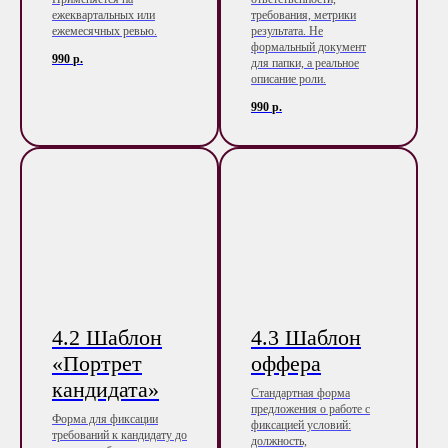
ежеквартальных или
требования, метрики
ежемесячных ревью.
результата. Не
формальный документ
990
р.
для папки, а реальное
описание роли.
990
р.
4.2 Шаблон
4.3 Шаблон
«Портрет
оффера
кандидата»
Стандартная форма
предложения о работе с
Форма для фиксации
фиксацией условий:
требований к кандидату до
должность,