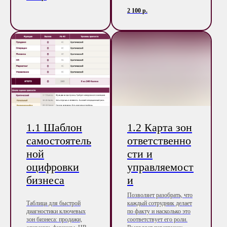
2 100
р.
1.1 Шаблон
1.2 Карта зон
самостоятель
ответственно
ной
сти и
оцифровки
управляемост
бизнеса
и
Позволяет разобрать, что
Таблица для быстрой
каждый сотрудник делает
диагностики ключевых
по факту и насколько это
зон бизнеса: продажи,
соответствует его роли.