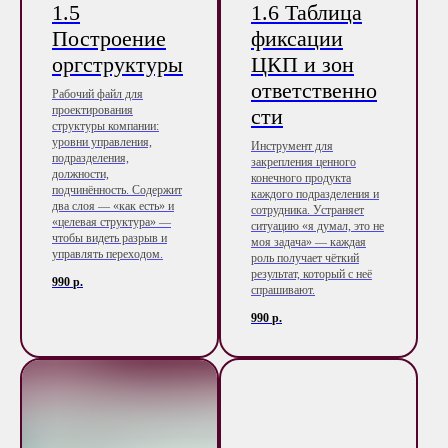
1.5
1.6 Таблица
Построение
фиксации
оргструктуры
ЦКП и зон
ответственно
Рабочий файл для
проектирования
сти
структуры компании:
уровни управления,
Инструмент для
подразделения,
закрепления ценного
должности,
конечного продукта
подчинённость. Содержит
каждого подразделения и
два слоя — «как есть» и
сотрудника. Устраняет
«целевая структура» —
ситуацию «я думал, это не
чтобы видеть разрыв и
моя задача» — каждая
управлять переходом.
роль получает чёткий
результат, который с неё
990
р.
спрашивают.
990
р.