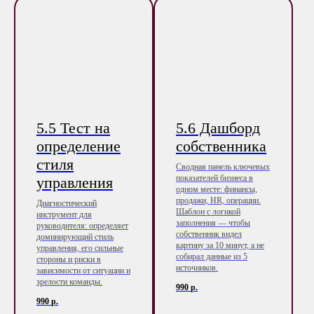
5.5 Тест на
5.6 Дашборд
определение
собственника
стиля
Сводная панель ключевых
показателей бизнеса в
управления
одном месте: финансы,
продажи, HR, операции.
Диагностический
Шаблон с логикой
инструмент для
заполнения — чтобы
руководителя: определяет
собственник видел
доминирующий стиль
картину за 10 минут, а не
управления, его сильные
собирал данные из 5
стороны и риски в
источников.
зависимости от ситуации и
зрелости команды.
990
р.
990
р.