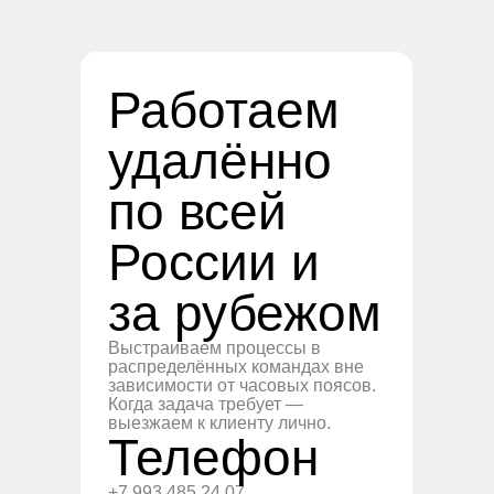
Работаем
удалённо
по всей
России и
за рубежом
Выстраиваем процессы в
распределённых командах вне
зависимости от часовых поясов.
Когда задача требует —
выезжаем к клиенту лично.
Телефон
+7 993 485 24 07