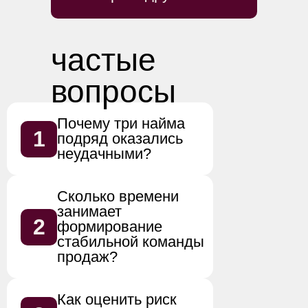
частые
вопросы
Почему три найма
1
подряд оказались
неудачными?
Сколько времени
Чаще всего причина — отсутствие
чёткого профиля роли и оценки
занимает
мотивации. Компании нанимают
2
формирование
по резюме, не проверяя,
стабильной команды
совпадают ли ожидания
кандидата с реальными
продаж?
условиями работы и культурой
компании.
Как оценить риск
В этом проекте команда была