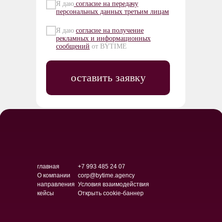
Я даю
согласие на передачу
персональных данных третьим лицам
Я даю
согласие на получение
рекламных и информационных
сообщений
от BYTIME
оставить заявку
главная
+7 993 485 24 07
О компании
corp@bytime.agency
направления
Условия взаимодействия
кейсы
Открыть cookie-баннер