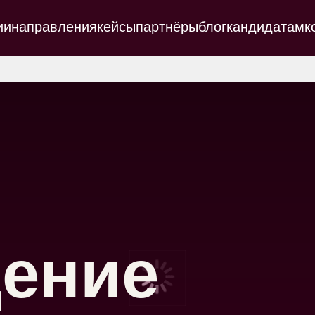
ии
направления
кейсы
партнёры
блог
кандидатам
к
ение