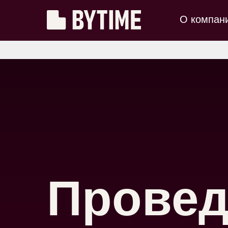
О компан
Провед