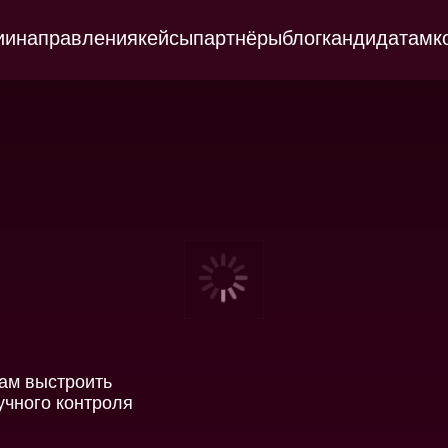
ии
направления
кейсы
партнёры
блог
кандидатам
к
ам выстроить
учного контроля